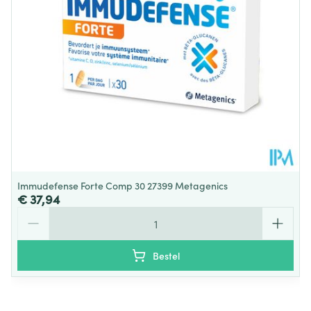
Verpakking
Dieetbeperkingen
Bio
Kamertemperatuur (15°C -
Behoud
25°C)
Immudefense Forte Comp 30 27399 Metagenics
€ 37,94
Aantal
Bestel