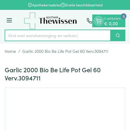
Dia 1 van 1
Ga naar de inhoud
Apothekersadvies
Snelle beschikbaarheid
0
0 artikelen
Menu
€ 0,00
Vind snel wondverzorging en
Zoek
Product, merk, categorie...
Home
/
Garlic 2000 Bio Be Life Pot Gel 60 Verv.3094711
Garlic 2000 Bio Be Life Pot Gel 60
Verv.3094711