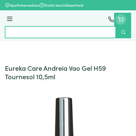
Ga naar de inhoud
Apothekersadvies
Snelle beschikbaarheid
Menu
Zoek
Product, merk, categorie...
Eureka Care Andreia Vao Gel H59
Tournesol 10,5ml