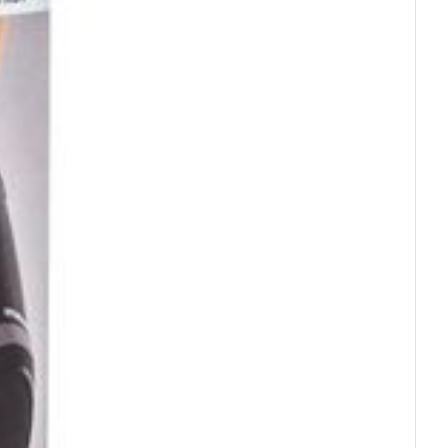
rende
Parfums en
geurproducten
CBD