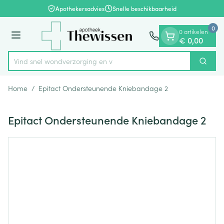
Dia 1 van 1
Ga naar de inhoud
Apothekersadvies
Snelle beschikbaarheid
0
0 artikelen
Menu
€ 0,00
Vind snel wondverzorg
Zoek
Product, merk, categorie...
Home
/
Epitact Ondersteunende Kniebandage 2
Epitact Ondersteunende Kniebandage 2