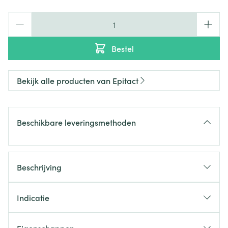
Aantal
Bestel
Bekijk alle producten van Epitact
Beschikbare leveringsmethoden
Beschrijving
Indicatie
Pijnlijke knie
Lichte verstuiking