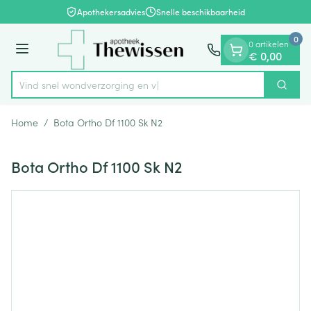
Dia 1 van 1
Ga naar de inhoud
Apothekersadvies
Snelle beschikbaarheid
0
0 artikelen
Menu
€ 0,00
Vind snel wondverzorg
Zoek
Product, merk, categorie...
Home
/
Bota Ortho Df 1100 Sk N2
Bota Ortho Df 1100 Sk N2