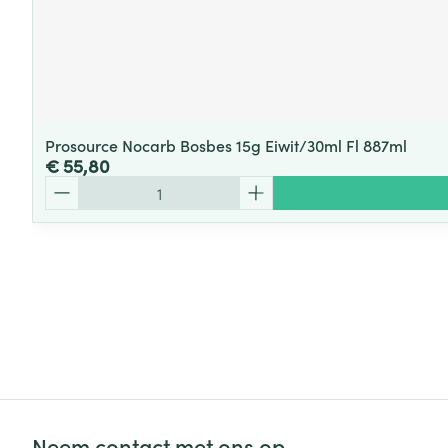
Prosource Nocarb Bosbes 15g Eiwit/30ml Fl 887ml
€ 55,80
Aantal
Neem contact met ons op