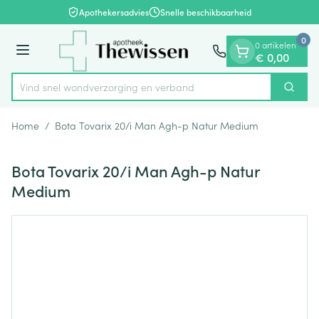
Dia 1 van 1
Ga naar de inhoud
Apothekersadvies
Snelle beschikbaarheid
0
0 artikelen
Menu
€ 0,00
Vind snel wondverzorging en verband
Zoek
Product, merk, categorie...
Home
/
Bota Tovarix 20/i Man Agh-p Natur Medium
Bota Tovarix 20/i Man Agh-p Natur
Medium