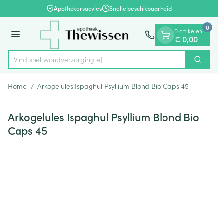
Dia 1 van 1
Ga naar de inhoud
Apothekersadvies
Snelle beschikbaarheid
0
0 artikelen
Menu
€ 0,00
Vind snel wondver
Zoek
Product, merk, categorie...
Home
/
Arkogelules Ispaghul Psyllium Blond Bio Caps 45
Arkogelules Ispaghul Psyllium Blond Bio
Caps 45