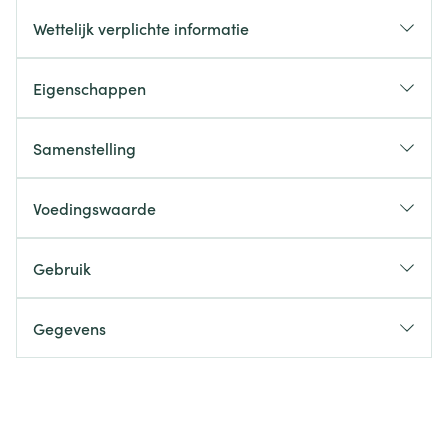
Wettelijk verplichte informatie
Eigenschappen
Samenstelling
Voedingswaarde
Voor 3 capsules
Gebruik
Poeder van Ispaghulvlies
1290 mg
Gegevens
CNK
4367892
Organisaties
Arkopharma