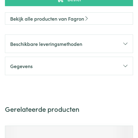
Bekijk alle producten van Fagron
Beschikbare leveringsmethoden
Gegevens
Gerelateerde producten
Navigeren door de elementen van de carrousel is mogelijk m
Druk om carrousel over te slaan
Druk op om naar carrouselnavigatie te gaan