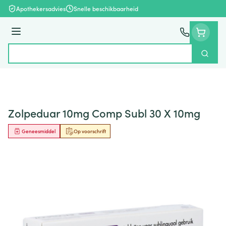
Ga naar de inhoud
Apothekersadvies
Snelle beschikbaarheid
Menu
Zoek
Product, merk, categorie...
Zolpeduar 10mg Comp Subl 30 X 10mg
Geneesmiddel
Op voorschrift