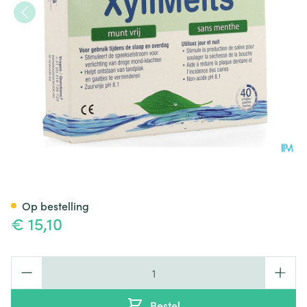
Xylimelts Muntvrij Plak Tabl 2
Op bestelling
€ 15,10
Aantal
Bestel