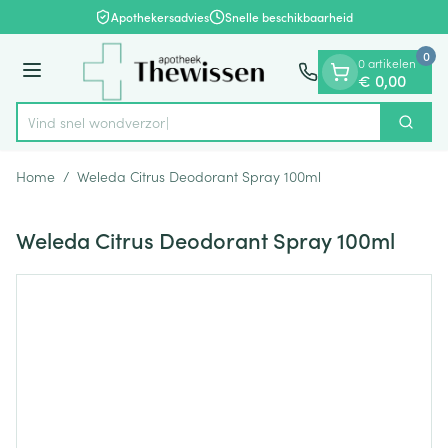
Dia 1 van 1
Ga naar de inhoud
Apothekersadvies
Snelle beschikbaarheid
0
0 artikelen
Menu
€ 0,00
Vind snel wo
Zoek
Product, merk, categorie...
Home
/
Weleda Citrus Deodorant Spray 100ml
Weleda Citrus Deodorant Spray 100ml