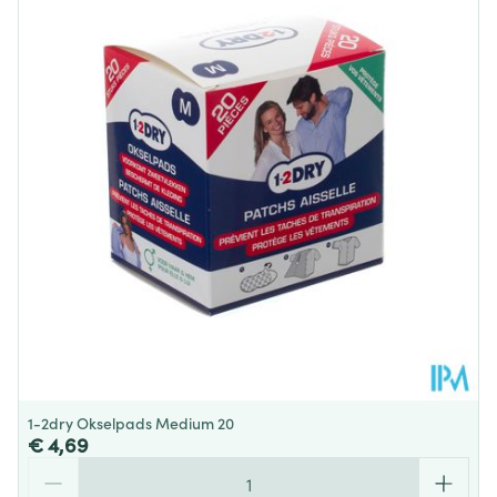
Diepte
43 mm
Hoeveelheid
100
Verpakking
Dieetbeperkingen
Vegan
Kamertemperatuur (15°C -
Behoud
25°C)
1-2dry Okselpads Medium 20
€ 4,69
Aantal