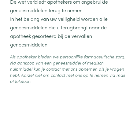
De wet verbiedt apothekers om ongebruikte
diclofenac natrium (onder de
Actieve
Ingrediënten
geneesmiddelen terug te nemen.
vorm van diethylaminediclofenac)
In het belang van uw veiligheid worden alle
Behoud
Kamertemperatuur (15°C - 25°C)
geneesmiddelen die u terugbrengt naar de
apotheek gesorteerd bij de vervallen
geneesmiddelen.
Als apotheker bieden we persoonlijke farmaceutische zorg.
Na aankoop van een geneesmiddel of medisch
hulpmiddel kun je contact met ons opnemen als je vragen
hebt. Aarzel niet om contact met ons op te nemen via mail
of telefoon.