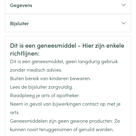
Afhankelijk van de grootte van de te behandelen
ibuprofen of aspirine of elk ander bestanddeel in dit
Gegevens
zone wordt 2 - 4 g gel (overeenkomend met één
geneesmiddel. Indien u niet zeker bent, contacteer
CNK
2597433
dan uw arts of apotheker.
hazelnoot) 3 tot 4 maal per dag aangebracht.
Bijsluiter
Als u een maag- of darmzweer heeft, vermijd
langdurige behandeling op uitgestrekte huidzones;
Zacht inwrijven.
Organisaties
Nederlands
Pi Pharma
Duits
Frans
Niet gebruiken op een beschadigde huid;
De handen wassen na gebruik
Veiligheidsinformatie
Dit is een geneesmiddel - Hier zijn enkele
Tijdens de laatste 3 maanden van de
Merken
Voltaren
zwangerschap;
richtlijnen:
Bij kinderen jonger dan 14 jaar.
Dit is een geneesmiddel, geen langdurig gebruik
Breedte
63 mm
zonder medisch advies.
Buiten bereik van kinderen bewaren.
Lengte
172 mm
Lees de bijsluiter zorgvuldig.
Raadpleeg je arts of apotheker.
Diepte
50 mm
Neem in geval van bijwerkingen contact op met je
arts.
Hoeveelheid
1
Geneesmiddelen zijn geen gewone producten. Ze
Verpakking
kunnen nooit teruggenomen of geruild worden.