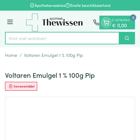
Dia 1 van 1
Ga naar de inhoud
Apothekersadvies
Snelle beschikbaarheid
0
0 artikelen
Menu
€ 0,00
Vind snel
Zoek
Product, merk, categorie...
Home
/
Voltaren Emulgel 1 % 100g Pip
Voltaren Emulgel 1 % 100g Pip
Geneesmiddel