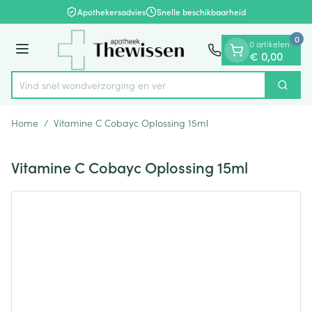
Dia 1 van 1
Ga naar de inhoud
Apothekersadvies
Snelle beschikbaarheid
0
0 artikelen
Menu
€ 0,00
Vind snel wondverzorging
Zoek
Product, merk, categorie...
Home
/
Vitamine C Cobayc Oplossing 15ml
Vitamine C Cobayc Oplossing 15ml