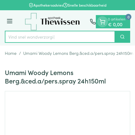
Dia 1 van 1
Ga naar de inhoud
Apothekersadvies
Snelle beschikbaarheid
0
0 artikelen
Menu
€ 0,00
Vind snel wondv
Zoek
Product, merk, categorie...
Home
/
Umami Woody Lemons Berg.&ced.a/pers.spray 24h150ml
Umami Woody Lemons
Berg.&ced.a/pers.spray 24h150ml