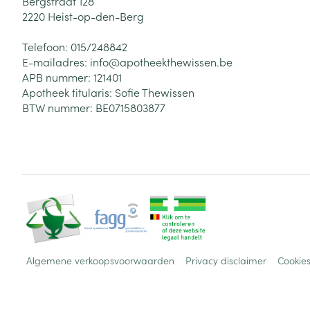
Bergstraat 128
2220
Heist-op-den-Berg
Telefoon:
015/248842
E-mailadres:
info@
apotheekthewissen.be
APB nummer:
121401
Apotheek titularis:
Sofie Thewissen
BTW nummer:
BE0715803877
Algemene verkoopsvoorwaarden
Privacy disclaimer
Cookie