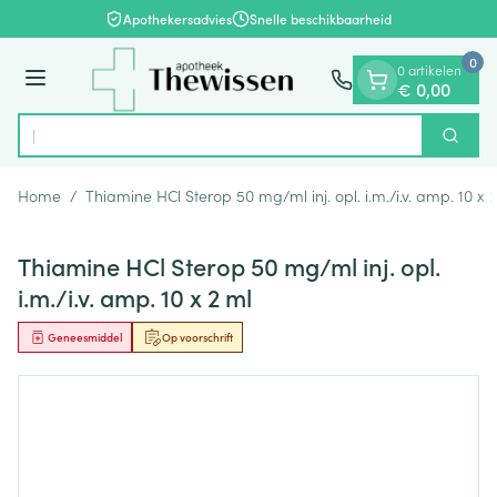
Dia 1 van 1
Ga naar de inhoud
Apothekersadvies
Snelle beschikbaarheid
0
0 artikelen
Menu
€ 0,00
O
Zoek
Product, merk, categorie...
Home
/
Thiamine HCl Sterop 50 mg/ml inj. opl. i.m./i.v. amp. 10 x 
Thiamine HCl Sterop 50 mg/ml inj. opl.
i.m./i.v. amp. 10 x 2 ml
Geneesmiddel
Op voorschrift