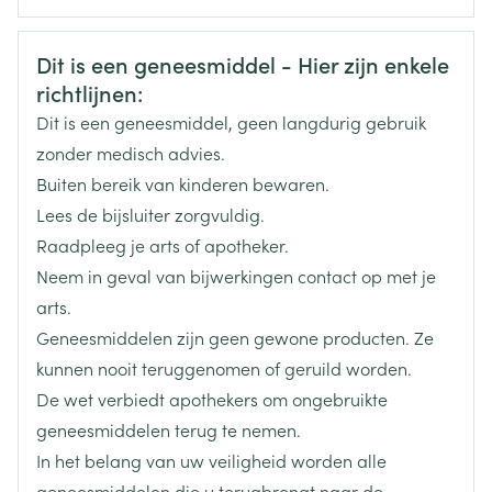
Organisaties
Nederlands
Sterop group
Duits
Frans
Pijn op de injectieplaats. Een langzame toediening
Veiligheidsinformatie
Dit is een geneesmiddel - Hier zijn enkele
in grotere aders kan een branderig gevoel in de
Breedte
78 mm
richtlijnen:
arm voorkomen.
Dit is een geneesmiddel, geen langdurig gebruik
Huidontsteking op de injectieplaats
Lengte
138 mm
zonder medisch advies.
(contactdermatitis). Dit kan optreden na injectie bij
Buiten bereik van kinderen bewaren.
gesensibiliseerde patiënten.
Diepte
20 mm
Lees de bijsluiter zorgvuldig.
Raadpleeg je arts of apotheker.
Actieve
thiamine hydrochloride
Neem in geval van bijwerkingen contact op met je
Ingrediënten
arts.
Geneesmiddelen zijn geen gewone producten. Ze
Behoud
Kamertemperatuur (15°C - 25°C)
kunnen nooit teruggenomen of geruild worden.
De wet verbiedt apothekers om ongebruikte
geneesmiddelen terug te nemen.
In het belang van uw veiligheid worden alle
geneesmiddelen die u terugbrengt naar de