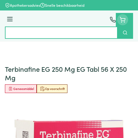
Ga naar de inhoud
Apothekersadvies
Snelle beschikbaarheid
Menu
Zoek
Product, merk, categorie...
Terbinafine EG 250 Mg EG Tabl 56 X 250
Mg
Geneesmiddel
Op voorschrift