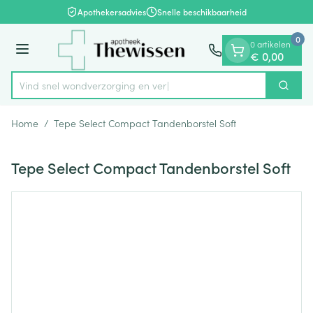
Dia 1 van 1
Ga naar de inhoud
Apothekersadvies
Snelle beschikbaarheid
0
0 artikelen
Menu
€ 0,00
Vind snel wondverzorging
Zoek
Product, merk, categorie...
Home
/
Tepe Select Compact Tandenborstel Soft
Tepe Select Compact Tandenborstel Soft