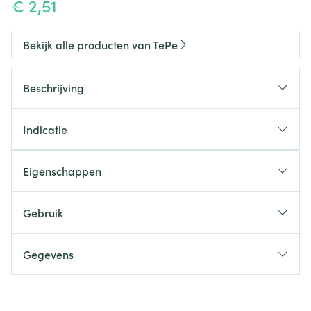
€ 2,51
Bekijk alle producten van TePe
Beschrijving
Indicatie
Eigenschappen
Taps toelopende borstelkop voor gemakkelijke
toegang.
Gebruik
Afgeronde filamenten zorgen voor een zachte
reiniging.
Gegevens
Verkrijgbaar in verschillende filamenttexturen.
CNK
3480811
Hals kan worden gebogen voor gemakkelijker
bereik.