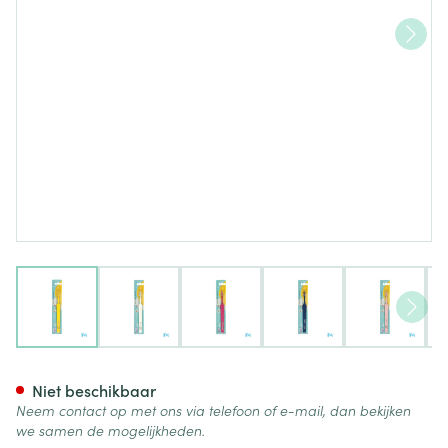
View larger image
View larger image
View larger image
View larger image
View lar
Tepe Select Compact Tandenb
Niet beschikbaar
Neem contact op met ons via telefoon of e-mail, dan bekijken
we samen de mogelijkheden.