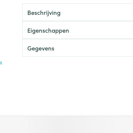
Toon meer
Beschrijving
0+ categorie
Wondzorg
EHBO
lie
ven
Homeopathie
Spieren en gewrichten
Gemoed en 
Neus
Ogen
Ogen
Neus
neeskunde categorie
Eigenschappen
Vilt
Podologie
Spray
Ooginfecties
Oogspoelin
Tabletten
Handschoenen
Cold - Hot t
Oren
Ogen
 en EHBO categorie
Gegevens
denborstels
Anti allergische en anti
Oogdruppe
warm/koud
Neussprays 
al
Wondhelend
inflammatoire middelen
los
Creme - gel
Verbanddo
Brandwonden
insecten categorie
pluimen
Accessoires
- antiviraal
Ontzwellende middelen
Droge ogen
Medische h
Toon meer
Glaucoom
Toon meer
ddelen categorie
Toon meer
en
e en
Nagels
Diabetes
Hygiëne
Stoma
Hart- en bloedvaten
Bloedverdun
 met de tabtoets. Je kunt de carrousel overslaan of direct na
elt en
Nagellak
Bloedglucosemeter
Bad en dou
Stomazakje
stolling
len
Kalk- en schimmelnagels
Teststrips en naalden
Stomaplaat
oires
spray