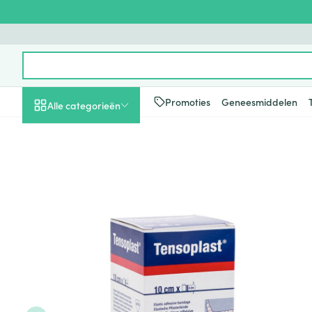
Ga naar de inhoud
Product, merk, categorie...
Promoties
Geneesmiddelen
Alle categorieën
Promoties
Schoonheid, verzorging
Haar en Hoofd
Afslanken
Zwangerschap
Geheugen
Aromatherapie
Lenzen en brill
Insecten
Maag darm ste
Tensoplast Band. 10cmx2,75
en hygiëne
Toon submenu voor Schoonheid
Kammen - ont
Maaltijdverva
Zwangerschaps
Verstuiver
Lensproducten
Verzorging ins
Maagzuur
Dieet, voeding en
Seksualiteit
Beschadigd ha
Eetlustremmer
Borstvoeding
Essentiële oliën
Brillen
Anti insecten
Lever, galblaas
vitamines
hoofdirritatie
pancreas
Toon submenu voor Dieet, voe
Platte buik
Lichaamsverzo
Complex - com
Teken tang of p
Styling - spray 
Braken
Vetverbranders
Vitamines en 
Zwangerschap en
Zware benen
kinderen
Verzorging
Laxeermiddele
Toon submenu voor Zwangersc
Toon meer
Toon meer
Oligo-element
Honden