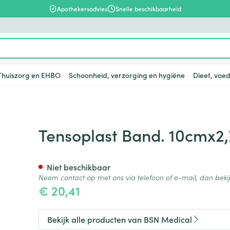
Apothekersadvies
Snelle beschikbaarheid
Thuiszorg en EHBO
Schoonheid, verzorging en hygiëne
Dieet, voed
en
lsel
Lichaamsverzorging
Voeding
Baby
Prostaat
Bachbloesem
Kousen, panty's en sokken
Dierenvoeding
Hoest
Lippen
Vitamines e
Kinderen
Menopauze
Oliën
Lingerie
Supplemen
Pijn en koor
m 7154700
Tensoplast Band. 10cmx2
supplement
, verzorging en hygiëne categorie
warren
nger
lingerie
ectenbeten
Bad en douche
Thee, Kruidenthee
Fopspenen en accessoires
Kousen
Hond
Droge hoest
Voedend
Luizen
BH's
baby - kind
Vitamine A
Snurken
Spieren en 
ar en
 en
Deodorant
Babyvoeding
Luiers
Panty's
Kat
Diepzittende slijmhoest
Koortsblaze
Tanden
Zwangersch
Niet beschikbaar
Antioxydant
Neem contact op met ons via telefoon of e-mail, dan bek
ding en vitamines categorie
rging
binaties
incet
Zeer droge, geïrriteerde
Sportvoeding
Tandjes
Sokken
Andere dieren
Combinatie droge hoest en
Verzorging 
€ 20,41
Aminozuren
& gel
huid en huidproblemen
slijmhoest
supplementen
Specifieke voeding
Voeding - melk
Vitamines 
Pillendozen
Batterijen
Calcium
n
Ontharen en epileren
Massagebalsem en
hap en kinderen categorie
Toon meer
Toon meer
Toon meer
Bekijk alle producten van BSN Medical
inhalatie
en
Kruidenthee
Kat
Licht- en w
Duiven en v
Toon meer