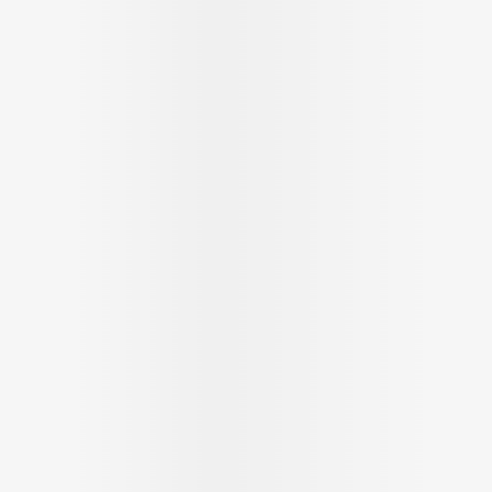
ging
Supplementen
Insectenwe
Mondmaskers
middelen
ssen
 -
id
d
Zelfbruiner
Scheren