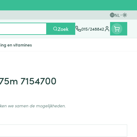
NL
Oversc
Talen
Zoek
015/248842
Klant menu
ing en vitamines
n
ten
ts
Handen
Voedingstherapie &
Zicht
Gemmotherapie
Incontinentie
Paarden
Mineralen, vitaminen en
,75m 7154700
en
welzijn
tonica
eren
Handverzorging
Onderleggers
Ogen
Mineralen
gewrichten
Steunkousen
n
apslingerie
Handhygiëne
Luierbroekje
en - detox
Neus
Vitaminen
ijken we samen de mogelijkheden.
en hygiëne
Manicure & pedicure
Inlegverband
Keel
en supplementen
Incontinentieslips
Botten, spieren en
Toon meer
gewrichten
armtetherapie
ogels
Fytotherapie
Wondzorg