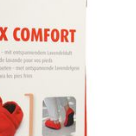
rende
Parfums en
geurproducten
CBD