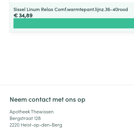
Sissel Linum Relax Comf.warmtepant.lijnz.36-40rood
€ 34,89
Neem contact met ons op
Apotheek Thewissen
Bergstraat 128
2220
Heist-op-den-Berg