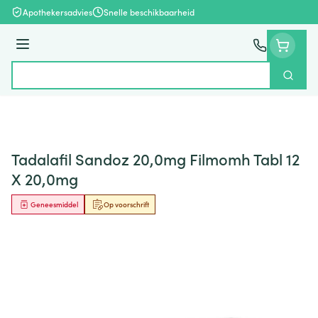
Ga naar de inhoud
Apothekersadvies
Snelle beschikbaarheid
Menu
Zoek
Product, merk, categorie...
Tadalafil Sandoz 20,0mg Filmomh Tabl 12
X 20,0mg
Geneesmiddel
Op voorschrift