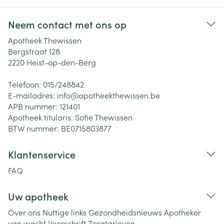
Neem contact met ons op
Apotheek Thewissen
Bergstraat 128
2220
Heist-op-den-Berg
Telefoon:
015/248842
E-mailadres:
info@
apotheekthewissen.be
APB nummer:
121401
Apotheek titularis:
Sofie Thewissen
BTW nummer:
BE0715803877
Klantenservice
FAQ
Uw apotheek
Over ons
Nuttige links
Gezondheidsnieuws
Apotheker
van wacht
Voorschrift
Zorgtarieven