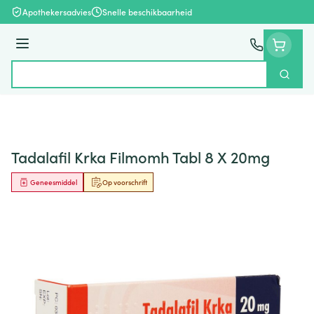
Ga naar de inhoud
Apothekersadvies
Snelle beschikbaarheid
Menu
Zoek
Product, merk, categorie...
Tadalafil Krka Filmomh Tabl 8 X 20mg
Geneesmiddel
Op voorschrift