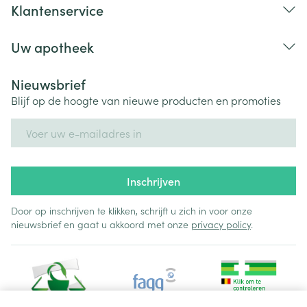
Klantenservice
Uw apotheek
migraine, opgezet gezicht, ernstige allergische
Nieuwsbrief
reactie die ervoor zorgt dat het gezicht en de keel
Blijf op de hoogte van nieuwe producten en promoties
opzwellen, ernstige huiduitslag, bepaalde
E-mail adres
stoornissen met betrekking tot de bloedtoevoer naar
de ogen, onregelmatige hartslag, angina en plotse
dood met cardiale oorzaak.
vervormd, vervaagd, wazig centraal zicht of
Inschrijven
plotseling vermindering van het gezichtsvermogen
(frequentie niet bekend).
Door op inschrijven te klikken, schrijft u zich in voor onze
nieuwsbrief en gaat u akkoord met onze
privacy policy
.