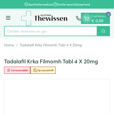
Dia 1 van 1
Ga naar de inhoud
Apothekersadvies
Snelle beschikbaarheid
0
0 artikelen
Menu
€ 0,00
Ontdek vitami
Zoek
Product, merk, categorie...
Home
/
Tadalafil Krka Filmomh Tabl 4 X 20mg
Tadalafil Krka Filmomh Tabl 4 X 20mg
Geneesmiddel
Op voorschrift