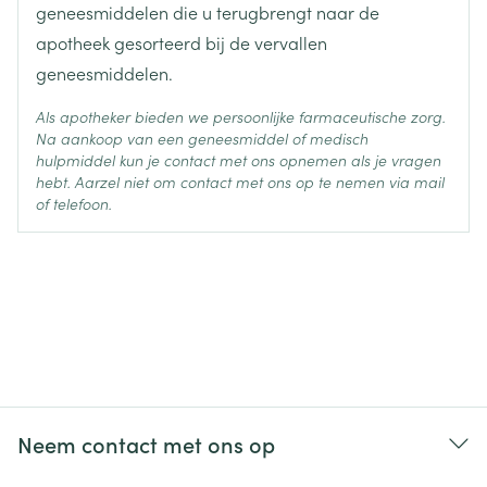
hartslag, hoge bloeddruk, lage bloeddruk,
geneesmiddelen die u terugbrengt naar de
met uw arts.
neusbloedingen, oorsuizen, zwellen van de handen,
apotheek gesorteerd bij de vervallen
voeten of enkels en zich vermoeid voelen.
geneesmiddelen.
Als apotheker bieden we persoonlijke farmaceutische zorg.
Na aankoop van een geneesmiddel of medisch
flauwvallen, toevallen en voorbijgaand
hulpmiddel kun je contact met ons opnemen als je vragen
geheugenverlies, zwelling van de ogen, rode ogen,
hebt. Aarzel niet om contact met ons op te nemen via mail
plotselinge vermindering of verlies van gehoor,
of telefoon.
netelroos (jeukerige rode striemen op het
huidoppervlak), toegenomen transpiratie, bloeding
van de penis, aanwezigheid van bloed in het
sperma.
Neem contact met ons op