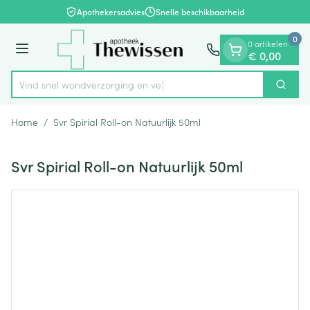
Dia 1 van 1
Ga naar de inhoud
Apothekersadvies
Snelle beschikbaarheid
0
0 artikelen
Menu
€ 0,00
Vind snel wondverzorgi
Zoek
Product, merk, categorie...
Home
/
Svr Spirial Roll-on Natuurlijk 50ml
Svr Spirial Roll-on Natuurlijk 50ml