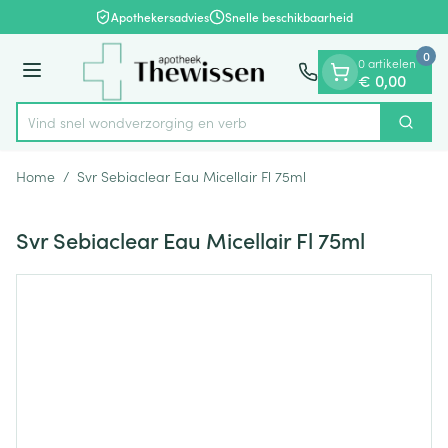
Dia 1 van 1
Ga naar de inhoud
Apothekersadvies
Snelle beschikbaarheid
0
0 artikelen
Menu
€ 0,00
Vind snel wondverzorging
Zoek
Product, merk, categorie...
Home
/
Svr Sebiaclear Eau Micellair Fl 75ml
Svr Sebiaclear Eau Micellair Fl 75ml