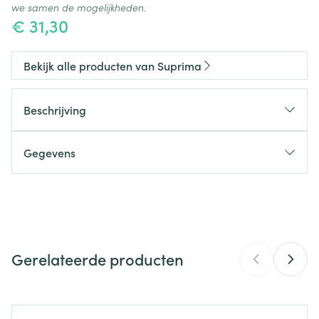
we samen de mogelijkheden.
€ 31,30
Bekijk alle producten van Suprima
Beschrijving
Gegevens
CNK
2637361
Organisaties
Bota
Gerelateerde producten
Merken
Suprima
Breedte
360 mm
Navigeren door de elementen van de carrousel is mogelijk m
Druk om carrousel over te slaan
Druk op om naar carrouselnavigatie te gaan