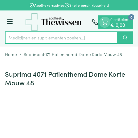
Dia 1 van 1
Ga naar de inhoud
Apothekersadvies
Snelle beschikbaarheid
0
0 artikelen
Menu
€ 0,00
Medicijnen en supplementen zoeken...
Zoek
Product, merk, categorie...
Home
/
Suprima 4071 Patienthemd Dame Korte Mouw 48
Suprima 4071 Patienthemd Dame Korte
Mouw 48