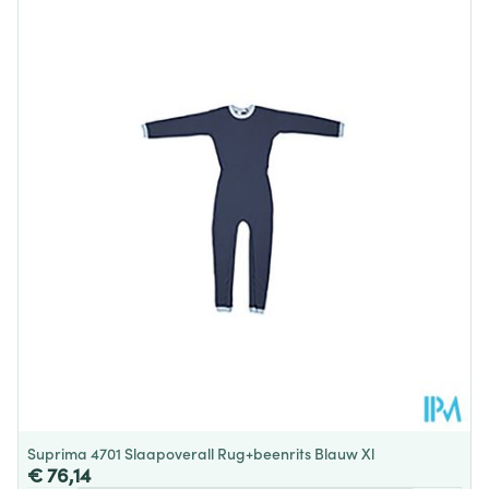
Lengte
260 mm
Diepte
5 mm
Behoud
Kamertemperatuur (15°C - 25°C)
Suprima 4701 Slaapoverall Rug+beenrits Blauw Xl
€ 76,14