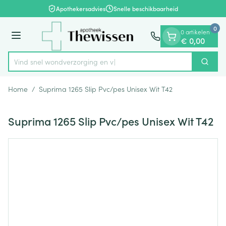
Dia 1 van 1
Ga naar de inhoud
Apothekersadvies
Snelle beschikbaarheid
0
0 artikelen
Menu
€ 0,00
Vind snel wondverzorg
Zoek
Product, merk, categorie...
Home
/
Suprima 1265 Slip Pvc/pes Unisex Wit T42
Suprima 1265 Slip Pvc/pes Unisex Wit T42