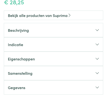
€ 28,25
Bekijk alle producten van Suprima
Beschrijving
Indicatie
Eigenschappen
Samenstelling
Sluiting
Kleur
Gegevens
Verpakking
CNK
2501732