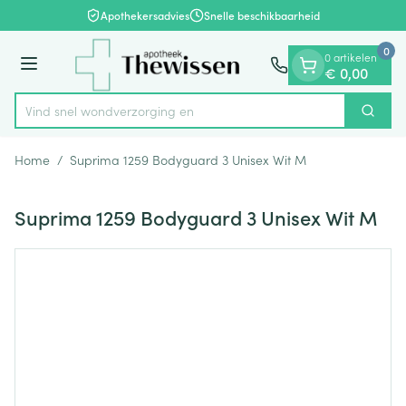
Dia 1 van 1
Ga naar de inhoud
Apothekersadvies
Snelle beschikbaarheid
0
0 artikelen
Menu
€ 0,00
Vind snel wondverzo
Zoek
Product, merk, categorie...
Home
/
Suprima 1259 Bodyguard 3 Unisex Wit M
Suprima 1259 Bodyguard 3 Unisex Wit M