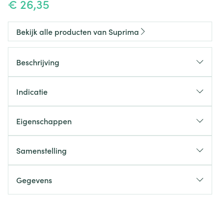
€ 26,35
Bekijk alle producten van Suprima
Beschrijving
Indicatie
Eigenschappen
Sluiting
Samenstelling
Kleur
Verpakking
Gegevens
CNK
1689942