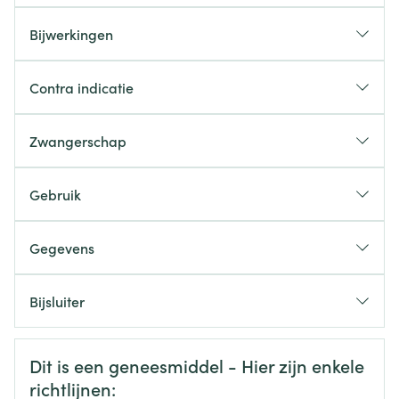
Bijwerkingen
Contra indicatie
Zwangerschap
Gebruik
Gegevens
CNK
2319697
Bijsluiter
Organisaties
Nederlands
Heel Belgium
Duits
Frans
Veiligheidsinformatie
Dit is een geneesmiddel - Hier zijn enkele
Merken
Heel
richtlijnen: