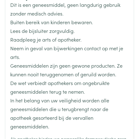
Dit is een geneesmiddel, geen langdurig gebruik
Breedte
55 mm
zonder medisch advies.
Buiten bereik van kinderen bewaren.
Lengte
53 mm
Lees de bijsluiter zorgvuldig.
Raadpleeg je arts of apotheker.
Diepte
91 mm
Neem in geval van bijwerkingen contact op met je
arts.
Actieve
geen actieve ingrediënten
Geneesmiddelen zijn geen gewone producten. Ze
Ingrediënten
kunnen nooit teruggenomen of geruild worden.
De wet verbiedt apothekers om ongebruikte
Behoud
Kamertemperatuur (15°C - 25°C)
geneesmiddelen terug te nemen.
In het belang van uw veiligheid worden alle
geneesmiddelen die u terugbrengt naar de
apotheek gesorteerd bij de vervallen
geneesmiddelen.
Als apotheker bieden we persoonlijke farmaceutische zorg.