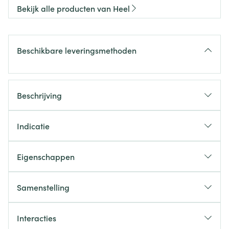
Bekijk alle producten van Heel
Beschikbare leveringsmethoden
Beschrijving
Indicatie
Eigenschappen
Samenstelling
gastro-intestinale krampen
spasmen van de urinewegen
Interacties
pijnlijke menstruatie