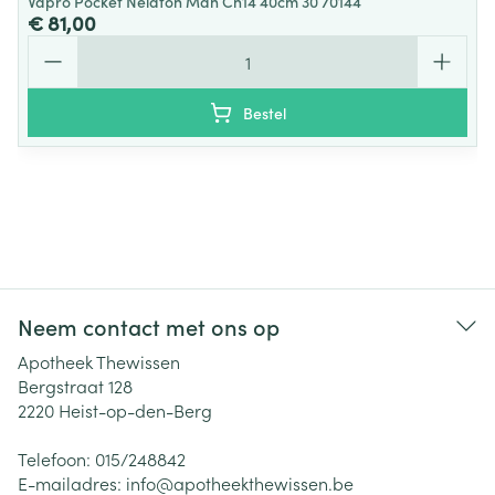
Vapro Pocket Nelaton Man Ch14 40cm 30 70144
€ 81,00
Aantal
Bestel
Neem contact met ons op
Apotheek Thewissen
Bergstraat 128
2220
Heist-op-den-Berg
Telefoon:
015/248842
E-mailadres:
info@
apotheekthewissen.be