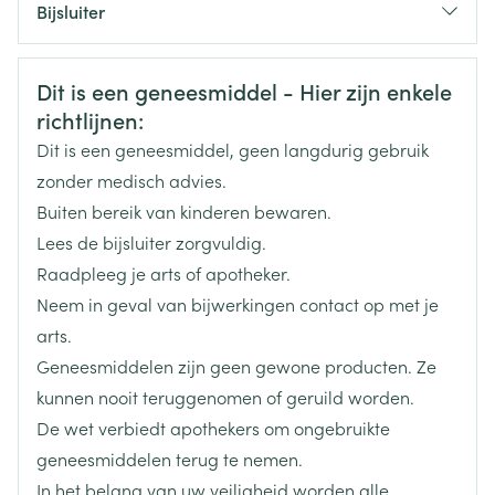
de afbraak van solifenacine door het lichaam
Bijsluiter
extreme zwakte van bepaalde spieren kan
vertragen.
veroorzaken
Organisaties
Nederlands
Viatris
Duits
Frans
geneesmiddelen zoals rifampicine, fenytoïne en
u lijdt aan of loopt het risico op een verhoogde druk
carbamazepine, aangezien ze de afbraak van
Veiligheidsinformatie
Dit is een geneesmiddel - Hier zijn enkele
in de ogen, met progressief zichtsverlies (glaucoom)
solifenacine door het lichaam kunnen versnellen.
Merken
Viatris
u ondergaat nierdialyses
richtlijnen:
u heeft een ernstige leverziekte
Dit is een geneesmiddel, geen langdurig gebruik
u lijdt aan een ernstige nierziekte of een matige
Breedte
111 mm
zonder medisch advies.
leverziekte EN wordt tegelijkertijd behandeld met
geneesmiddelen die het verwijderen van
Buiten bereik van kinderen bewaren.
Lengte
91 mm
solifenacine uit het lichaam kunnen tegengaan (bv.
Lees de bijsluiter zorgvuldig.
ketoconazol). Uw arts of apotheker heeft u daarvan
Raadpleeg je arts of apotheker.
op de hoogte gesteld als dat het geval is.
Diepte
63 mm
Neem in geval van bijwerkingen contact op met je
arts.
Actieve
solifenacine succinaat
Geneesmiddelen zijn geen gewone producten. Ze
Ingrediënten
kunnen nooit teruggenomen of geruild worden.
De wet verbiedt apothekers om ongebruikte
Behoud
Kamertemperatuur (15°C - 25°C)
geneesmiddelen terug te nemen.
In het belang van uw veiligheid worden alle