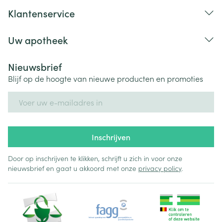
Klantenservice
Uw apotheek
ernstige verwardheid die kan gepaard gaan met of
Nieuwsbrief
verminderde of verhoogde activiteiten, problemen
Blijf op de hoogte van nieuwe producten en promoties
met het slaappatroon en dingen zien of horen die er
E-mail adres
niet zijn (hallucinaties)
stemstoornissen
leveraandoeningen of leverfunctiestoornissen die in
Inschrijven
een bloedtest kunnen worden gezien
spierzwakte
Door op inschrijven te klikken, schrijft u zich in voor onze
nieuwsbrief en gaat u akkoord met onze
privacy policy
.
nierstoornissen
maaglast
rode en schilferende huid (exfoliatieve dermatitis)
uw hartslag voelen, versnelde hartslag