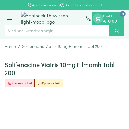
Dia 1 van 1
Ga naar de inhoud
Apothekersadvies
Snelle beschikbaarheid
0
0 artikelen
Menu
€ 0,00
Vind snel wondv
Zoek
Product, merk, categorie...
Home
/
Solifenacine Viatris 10mg Filmomh Tabl 200
Solifenacine Viatris 10mg Filmomh Tabl
200
Geneesmiddel
Op voorschrift