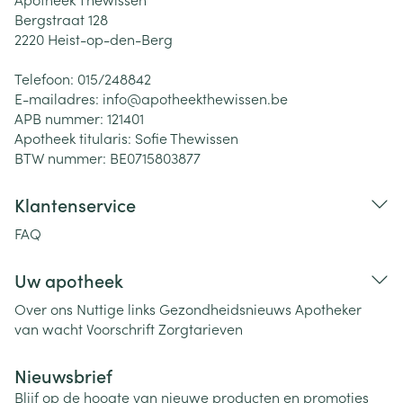
Bergstraat 128
2220
Heist-op-den-Berg
Telefoon:
015/248842
E-mailadres:
info@
apotheekthewissen.be
APB nummer:
121401
Apotheek titularis:
Sofie Thewissen
BTW nummer:
BE0715803877
Klantenservice
FAQ
Uw apotheek
Over ons
Nuttige links
Gezondheidsnieuws
Apotheker
van wacht
Voorschrift
Zorgtarieven
Nieuwsbrief
Blijf op de hoogte van nieuwe producten en promoties