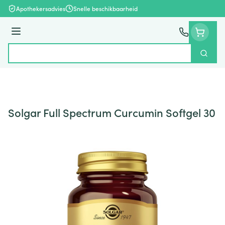
Ga naar de inhoud
Apothekersadvies
Snelle beschikbaarheid
Menu
Zoek
Product, merk, categorie...
Solgar Full Spectrum Curcumin Softgel 30