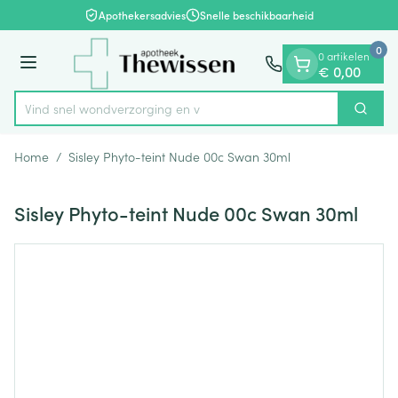
Dia 1 van 1
Ga naar de inhoud
Apothekersadvies
Snelle beschikbaarheid
0
0 artikelen
Menu
€ 0,00
Vind snel wondverzorgin
Zoek
Product, merk, categorie...
Home
/
Sisley Phyto-teint Nude 00c Swan 30ml
Sisley Phyto-teint Nude 00c Swan 30ml