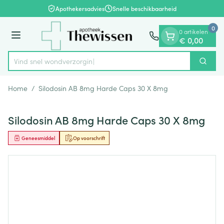
Dia 1 van 1
Ga naar de inhoud
Apothekersadvies
Snelle beschikbaarheid
0
0 artikelen
Menu
€ 0,00
Vind snel won
Zoek
Product, merk, categorie...
Home
/
Silodosin AB 8mg Harde Caps 30 X 8mg
Silodosin AB 8mg Harde Caps 30 X 8mg
Geneesmiddel
Op voorschrift