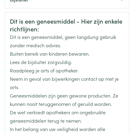
Organisaties
Nederlands
Aurobindo
Duits
Frans
Veiligheidsinformatie
Dit is een geneesmiddel - Hier zijn enkele
Merken
Aurobindo
richtlijnen:
Dit is een geneesmiddel, geen langdurig gebruik
Breedte
86 mm
zonder medisch advies.
Buiten bereik van kinderen bewaren.
Lengte
86 mm
Lees de bijsluiter zorgvuldig.
Raadpleeg je arts of apotheker.
Diepte
40 mm
Neem in geval van bijwerkingen contact op met je
arts.
Actieve
silodosine
Geneesmiddelen zijn geen gewone producten. Ze
Ingrediënten
kunnen nooit teruggenomen of geruild worden.
De wet verbiedt apothekers om ongebruikte
Behoud
Kamertemperatuur (15°C - 25°C)
geneesmiddelen terug te nemen.
In het belang van uw veiligheid worden alle