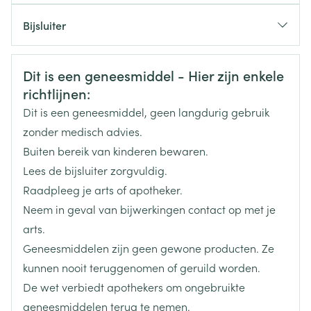
CNK
3280666
Bijsluiter
Organisaties
Nederlands
Sandoz
Duits
Frans
Veiligheidsinformatie
Dit is een geneesmiddel - Hier zijn enkele
Merken
Sandoz
richtlijnen:
Dit is een geneesmiddel, geen langdurig gebruik
Breedte
60 mm
zonder medisch advies.
Buiten bereik van kinderen bewaren.
Lengte
107 mm
Lees de bijsluiter zorgvuldig.
Raadpleeg je arts of apotheker.
Diepte
66 mm
Neem in geval van bijwerkingen contact op met je
arts.
Behoud
Kamertemperatuur (15°C - 25°C)
Geneesmiddelen zijn geen gewone producten. Ze
kunnen nooit teruggenomen of geruild worden.
De wet verbiedt apothekers om ongebruikte
geneesmiddelen terug te nemen.