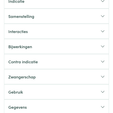
Indicatie
Samenstelling
De werkzame stof in dit middel is sertraline.
Interacties
Bijwerkingen
De andere stoffen in dit middel zijn microkristallijne
Contra indicatie
cellulose, calciumwaterstoffosfaatdihydraat,
Zwangerschap
Gebruik
Hoe neemt u dit middel in?
Gegevens