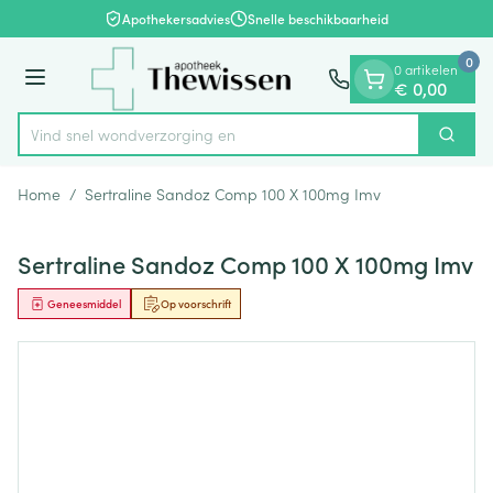
Dia 1 van 1
Ga naar de inhoud
Apothekersadvies
Snelle beschikbaarheid
0
0 artikelen
Menu
€ 0,00
Vind snel wondverzo
Zoek
Product, merk, categorie...
Home
/
Sertraline Sandoz Comp 100 X 100mg Imv
Sertraline Sandoz Comp 100 X 100mg Imv
Geneesmiddel
Op voorschrift