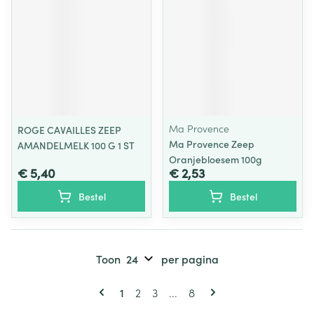
Ma Provence
ROGE CAVAILLES ZEEP
Ma Provence Zeep
AMANDELMELK 100 G 1 ST
Oranjebloesem 100g
€ 5,40
€ 2,53
Bestel
Bestel
Toon
per pagina
Pagina's
U lees momenteel pagina
Pagina
Pagina
Pagina
1
2
3
...
8