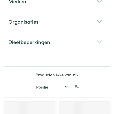
Merken
filter
Organisaties
filter
Dieetbeperkingen
filter
Producten
1
-
24
van
192
Sorteer op: