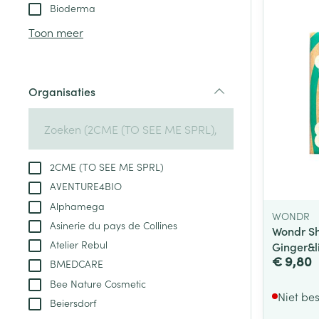
Aerosol toestel
kloven
Tabletten
Bioderma
Aerosol access
Blaren
Creme, gel en 
Toon meer
Zuurstof
Eelt
Eksteroog - lik
Ademhalingsste
Organisaties
Toon meer
filter
Spieren en gew
Specifiek voor
2CME (TO SEE ME SPRL)
Naalden en spu
AVENTURE4BIO
Lichaamsverzo
Infecties
Alphamega
Spuiten
Deodorant
WONDR
Asinerie du pays de Collines
Oplossing voor 
Wondr Sh
Gezichtsverzor
Atelier Rebul
Ginger&l
Naalden
Luizen
€ 9,80
BMEDCARE
Naalden voor i
Bee Nature Cosmetic
pennaalden
Niet be
Beiersdorf
Diagnostica