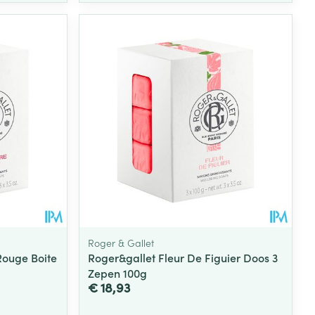
rende
Parfums en
geurproducten
Roger & Gallet
ouge Boite
Roger&gallet Fleur De Figuier Doos 3
CBD
Zepen 100g
€ 18,93