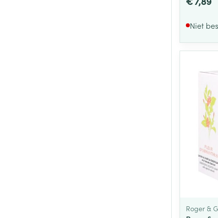
€ 7,89
Niet be
Roger & G