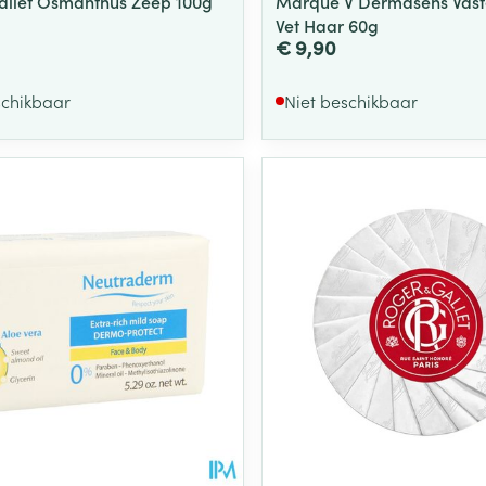
llet Osmanthus Zeep 100g
Marque V Dermasens Vas
Vet Haar 60g
€ 9,90
schikbaar
Niet beschikbaar