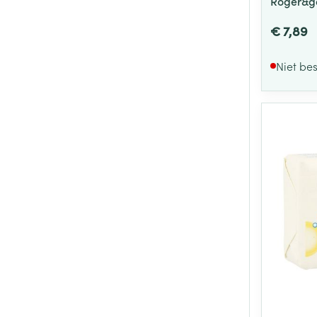
Roger&ga
€ 7,89
Niet be