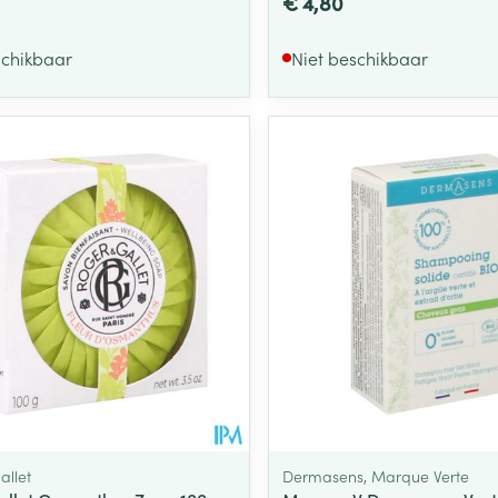
€ 4,80
schikbaar
Niet beschikbaar
allet
Dermasens, Marque Verte