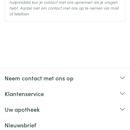
hulpmiddel kun je contact met ons opnemen als je vragen
Hartstilstand, hartritmestoornissen
hebt. Aarzel niet om contact met ons op te nemen via mail
Allergische reacties, anafylactische shock/reacties
of telefoon.
Ademhalingsonderdrukking (respiratoire depressie)
Zenuwziekte (neuropathie), perifere
zenuwbeschadiging
Ontsteking van de weke hersen- en
ruggenmergvliezen, membraan (arachnoïditis)
Dubbelzien (diplopie)
Neem contact met ons op
Klantenservice
Uw apotheek
Nieuwsbrief