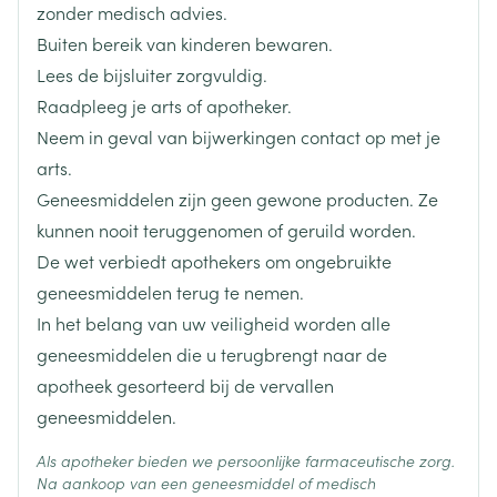
Breedte
65 mm
zonder medisch advies.
Buiten bereik van kinderen bewaren.
Lengte
160 mm
Lees de bijsluiter zorgvuldig.
Raadpleeg je arts of apotheker.
Diepte
35 mm
Lage bloeddruk (hypotensie), hoge bloeddruk
Neem in geval van bijwerkingen contact op met je
(hypertensie)
arts.
Misselijkheid (nausea), braken
Hoeveelheid
5
Geneesmiddelen zijn geen gewone producten. Ze
Tintelingen (paresthesie), duizeligheid
Verpakking
Vertraagde werking van het hart (bradycardie)
kunnen nooit teruggenomen of geruild worden.
De wet verbiedt apothekers om ongebruikte
Actieve
Tekenen en symptomen van vergiftiging (toxiciteit)
mepivacaïne hydrochloride
Ingrediënten
geneesmiddelen terug te nemen.
ter hoogte van het centraal zenuwstelsel
In het belang van uw veiligheid worden alle
Stuipen (convulsies), tintelingen rondom de mond
(periorale paresthesie), gevoelloosheid van de tong
Behoud
Kamertemperatuur (15°C - 25°C)
geneesmiddelen die u terugbrengt naar de
Verhoogde gehoorscherpte (hyperacusis),
apotheek gesorteerd bij de vervallen
gehoorstoornissen, gezichtsstoornissen
geneesmiddelen.
(visusstoornissen), spraakstoornissen,
bewustzijnsverlies, beven (tremor), depressie van
Als apotheker bieden we persoonlijke farmaceutische zorg.
het centraal zenuwstelsel
Na aankoop van een geneesmiddel of medisch