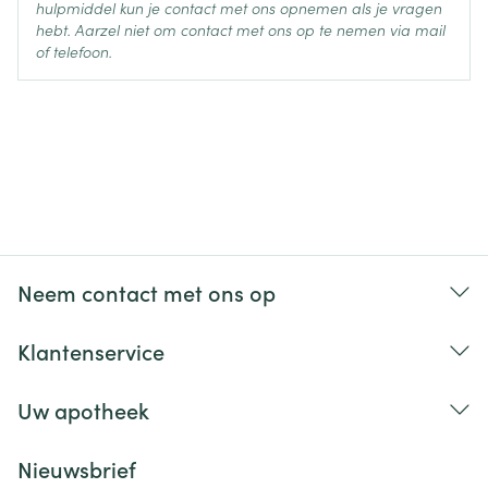
hulpmiddel kun je contact met ons opnemen als je vragen
mg min. om de 48u
hebt. Aarzel niet om contact met ons op te nemen via mail
of telefoon.
Max. 0,75 mg, 1x /dag
Met of zonder voedsel
Neem contact met ons op
Klantenservice
Uw apotheek
Nieuwsbrief