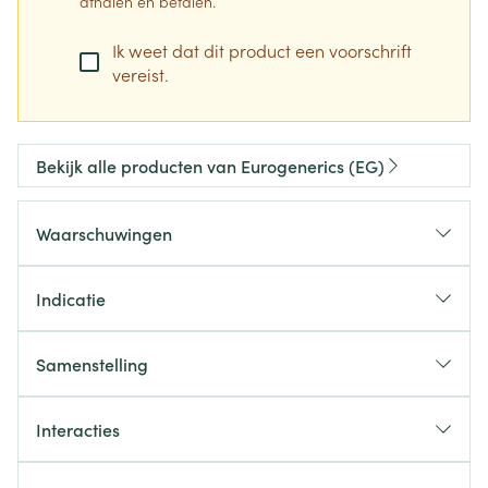
afhalen en betalen.
Ik weet dat dit product een voorschrift
vereist.
Bekijk alle producten van Eurogenerics (EG)
Waarschuwingen
Indicatie
Schizofrenie
Bipolaire stoornissen: matig tot ernstige manische
Samenstelling
episodes
Het werkzame bestanddeel is:
risperidon
Alzheimer: kortdurende behandeling (tot 6 weken)
Interacties
van aanhoudende agressie bij patiënten met
De andere bestanddelen zijn:
matige tot ernstige ziekte van Alzheimer die niet