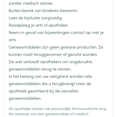
Startdosis: 2 mg/dag, in 1 inname
zonder medisch advies.
cimetidine, ranitidine (maagzuurremmers)
Breedte
65 mm
Vervolgens indien nodig dosisverhoging met
Buiten bereik van kinderen bewaren.
itraconazol en ketoconazol (geneesmiddelen voor
stappen van 1 mg min. om de 24u
Lees de bijsluiter zorgvuldig.
de behandeling van schimmelinfecties)
Lengte
114 mm
Max. 6 mg/dag
Raadpleeg je arts of apotheker.
bepaalde geneesmiddelen die worden gebruikt
Neem in geval van bijwerkingen contact op met je
voor de behandeling van hiv/aids, zoals ritonavir
Diepte
42 mm
0,25 mg, 2x /dag
arts.
verapamil, een geneesmiddel dat wordt gebruikt
Vevolgens dosisaanpassingen in stappen van 0,25
Geneesmiddelen zijn geen gewone producten. Ze
voor de behandeling van hoge bloeddruk en/of een
Hoeveelheid
mg 2x /dag min. om de 48u
1
kunnen nooit teruggenomen of geruild worden.
Verpakking
abnormaal hartritme
Max. dosis: 1 mg, 2 x /dag
De wet verbiedt apothekers om ongebruikte
sertraline en fluvoxamine, geneesmiddelen die
Max. 6 weken behandelen
Actieve
geneesmiddelen terug te nemen.
worden gebruikt voor de behandeling van depressie
risperidon
Ingrediënten
In het belang van uw veiligheid worden alle
en andere psychiatrische aandoeningen
Startdosis: 0,5 mg, 1x /dag
geneesmiddelen die u terugbrengt naar de
Paliperidon (om geestesziekten te behandelen)
Vevolgens dosisaanpassingen in stappen van 0,5
Behoud
Kamertemperatuur (15°C - 25°C)
apotheek gesorteerd bij de vervallen
mg min. om de 48u
geneesmiddelen.
Max. 1,5 mg, 1x /dag
Startdosis: 0,25 mg, 1x /dag
Als apotheker bieden we persoonlijke farmaceutische zorg.
Na aankoop van een geneesmiddel of medisch
Vevolgens dosisaanpassingen in stappen van 0,25