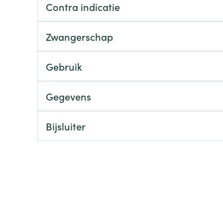
Contra indicatie
ging
Supplementen
Insectenwe
Mondmaskers
middelen
Zwangerschap
ssen
 -
Gebruik
id
d
Gegevens
Bijsluiter
Zelfbruiner
Scheren