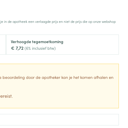
Botten, spieren en
Toon meer
gewrichten
armtetherapie
ogels
Fytotherapie
Wondzorg
Toon meer
 je in de apotheek een verlaagde prijs en niet de prijs die op onze webshop
Diagnosetesten en
stress
Vlooien en teken
meetapparatuur
Oren
Mond en keel
Verhoogde tegemoetkoming
€ 7,72
Alcoholtest
(6% inclusief btw)
g
Oordopjes
Zuigtabletten
herapie -
Mond, muil of snavel
Bloeddrukmeter
ls
en -druppels
Oorreiniging
Spray - oplossing
Cholesteroltest
zen
Oordruppels
Hartslagmeter
 Na beoordeling door de apotheker kan je het komen afhalen en
ulpmiddelen
Toon meer
ereist.
Zonnebescherming
Ergonomie
ning en -
Aambeien
che
s
Aftersun
Ademhaling en zuurstof