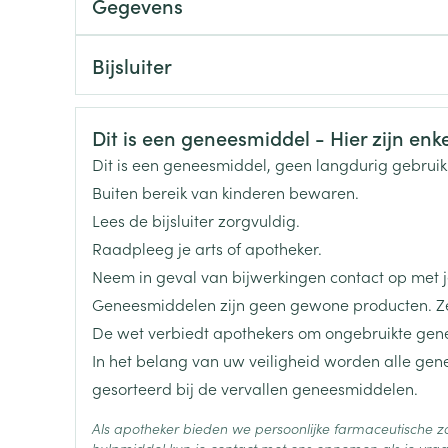
Gegevens
Toon meer
CNK
3562212
Bijsluiter
ging
Supplementen
Insectenwe
Nederlands
Duits
Frans
Organisaties
Arega Pharma NV, Teva B
Mondmaskers
middelen
ssen
Veiligheidsinformatie
Dit is een geneesmiddel - Hier zijn enkel
Merken
Teva
 -
Dit is een geneesmiddel, geen langdurig gebrui
id
Buiten bereik van kinderen bewaren.
Breedte
83 mm
d
Lees de bijsluiter zorgvuldig.
Raadpleeg je arts of apotheker.
Lengte
99 mm
Neem in geval van bijwerkingen contact op met je
Geneesmiddelen zijn geen gewone producten. Ze
Diepte
78 mm
De wet verbiedt apothekers om ongebruikte gen
In het belang van uw veiligheid worden alle ge
Zelfbruiner
Scheren
Actieve
quetiapine fumaraat
gesorteerd bij de vervallen geneesmiddelen.
Ingrediënten
Als apotheker bieden we persoonlijke farmaceutische