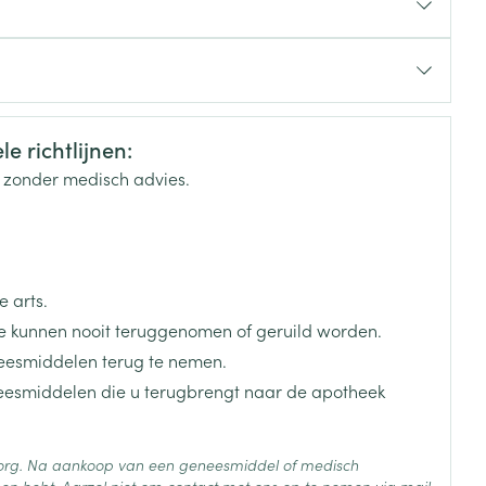
rende
Parfums en
elgium
geurproducten
e richtlijnen:
k zonder medisch advies.
 arts.
 kunnen nooit teruggenomen of geruild worden.
eesmiddelen terug te nemen.
neesmiddelen die u terugbrengt naar de apotheek
CBD
 zorg. Na aankoop van een geneesmiddel of medisch