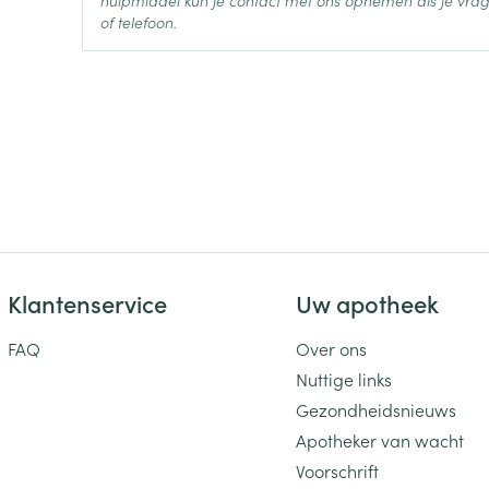
Behoud
Kamertemperatuur (15°C -
hulpmiddel kun je contact met ons opnemen als je vrag
of telefoon.
Klantenservice
Uw apotheek
FAQ
Over ons
Nuttige links
Gezondheidsnieuws
Apotheker van wacht
Voorschrift