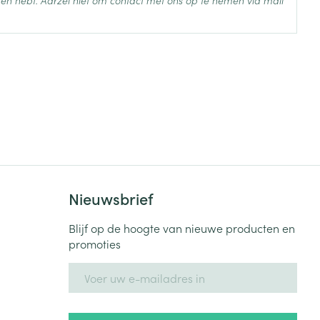
 25°C)
en hebt. Aarzel niet om contact met ons op te nemen via mail
Nieuwsbrief
Blijf op de hoogte van nieuwe producten en
promoties
E-mail adres