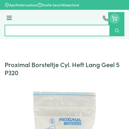
Ga naar de inhoud
Apothekersadvies
Snelle beschikbaarheid
Menu
Zoek
Product, merk, categorie...
Proximal Borsteltje Cyl. Heft Lang Geel 5
P320