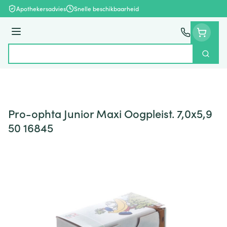
Ga naar de inhoud
Apothekersadvies
Snelle beschikbaarheid
Menu
Zoek
Product, merk, categorie...
Pro-ophta Junior Maxi Oogpleist. 7,0x5,9
50 16845