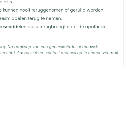
 arts.
verlaging, bloedsuikerverhoging
 kunnen nooit teruggenomen of geruild worden.
agitatie, stemmingsveranderingen, moeilijk op woorden
eesmiddelen terug te nemen.
paniekaanvallen, onverschilligheid, agressie,
neesmiddelen die u terugbrengt naar de apotheek
tgang, problemen met nadenken,
 zorg. Na aankoop van een geneesmiddel of medisch
one oogbewegingen, veranderingen in het
en hebt. Aarzel niet om contact met ons op te nemen via mail
gezichtsveld), lichtflitsen, spastische bewegingen,
rden bij opstaan, gevoelige huid,
ij ouderen.
 25°C)
en, waterige ogen, geïrriteerde ogen
ijk gebeuren over een periode van minstens 1 week.
bloeddruk, hoge bloeddruk, veranderingen in de
es.
e neus
uur, gevoelloos rond de mond
er dag worden bereikt.
, pijn inclusief spierpijn, pijn in de nek