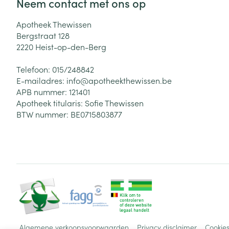
Neem contact met ons op
Apotheek Thewissen
Bergstraat 128
2220
Heist-op-den-Berg
Telefoon:
015/248842
E-mailadres:
info@
apotheekthewissen.be
APB nummer:
121401
Apotheek titularis:
Sofie Thewissen
BTW nummer:
BE0715803877
Algemene verkoopsvoorwaarden
Privacy disclaimer
Cookie