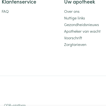
Gebruikelijke dosis: 150 mg /dag, verdeeld over 2
Klantenservice
Uw apotheek
pijn in de borst
moeilijk of pijnlijk urineren, incontinentie
FAQ
Over ons
zwakheid, dorst, beklemd gevoel op de borst
Nuttige links
Gezondheidsnieuws
Apotheker van wacht
Voorschrift
Zorgtarieven
s
ODR-platform