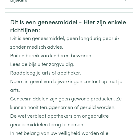
Organisaties
Nederlands
Arega Pharma NV, Teva Belgium
Duits
Frans
Veiligheidsinformatie
Dit is een geneesmiddel - Hier zijn enkele
Merken
Teva
richtlijnen:
Dit is een geneesmiddel, geen langdurig gebruik
Breedte
65 mm
zonder medisch advies.
Buiten bereik van kinderen bewaren.
Lengte
110 mm
Lees de bijsluiter zorgvuldig.
Raadpleeg je arts of apotheker.
Diepte
45 mm
Neem in geval van bijwerkingen contact op met je
arts.
Hoeveelheid
100
Geneesmiddelen zijn geen gewone producten. Ze
Verpakking
kunnen nooit teruggenomen of geruild worden.
De wet verbiedt apothekers om ongebruikte
Actieve
pramipexol dihydrochloride
Ingrediënten
geneesmiddelen terug te nemen.
In het belang van uw veiligheid worden alle