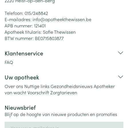
2220
Heist-op-den-Berg
Telefoon:
015/248842
E-mailadres:
info@
apotheekthewissen.be
APB nummer:
121401
Apotheek titularis:
Sofie Thewissen
BTW nummer:
BE0715803877
Klantenservice
FAQ
Uw apotheek
Over ons
Nuttige links
Gezondheidsnieuws
Apotheker
van wacht
Voorschrift
Zorgtarieven
Nieuwsbrief
Blijf op de hoogte van nieuwe producten en promoties
E-mail adres