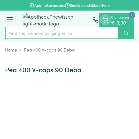
Dia 1 van 1
Ga naar de inhoud
Apothekersadvies
Snelle beschikbaarheid
0
0 artikelen
Menu
€ 0,00
Vind snel wondverzorgi
Zoek
Product, merk, categorie...
Home
/
Pea 400 V-caps 90 Deba
Pea 400 V-caps 90 Deba