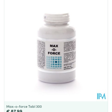
Lengte
71 mm
Diepte
88 mm
Hoeveelheid
90
Verpakking
Suikervrij, Zonder
Dieetbeperkingen
allergenen, Zonder
bewaarmiddelen
Kamertemperatuur (15°C -
Behoud
25°C)
Max-o-force Tabl 300
€ 87,99