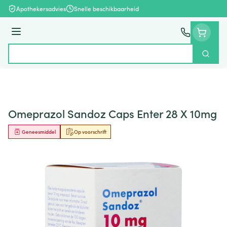
Ga naar de inhoud
Apothekersadvies
Snelle beschikbaarheid
Menu
Zoek
Product, merk, categorie...
Omeprazol Sandoz Caps Enter 28 X 10mg
Geneesmiddel
Op voorschrift