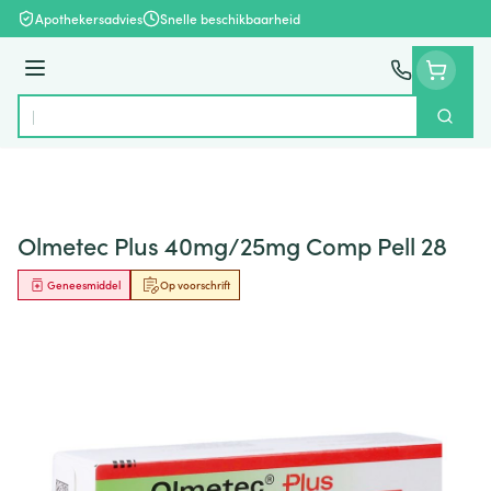
Ga naar de inhoud
Apothekersadvies
Snelle beschikbaarheid
Menu
Zoek
Product, merk, categorie...
Olmetec Plus 40mg/25mg Comp Pell 28
Geneesmiddel
Op voorschrift